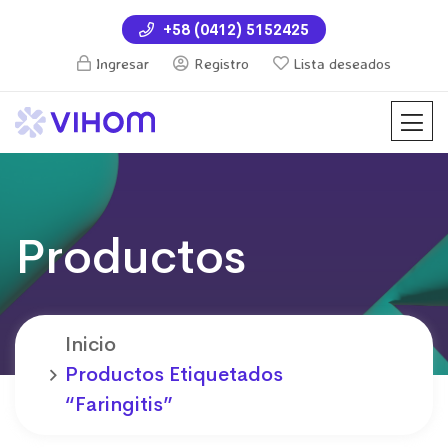
+58 (0412) 5152425
Ingresar
Registro
Lista deseados
Productos
Inicio
Productos Etiquetados
“faringitis”