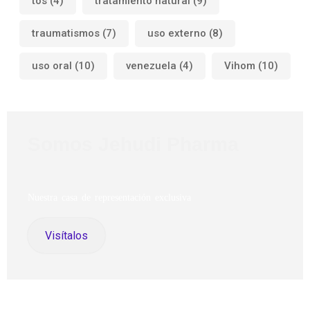
tos
(4)
tratamiento natural
(9)
traumatismos
(7)
uso externo
(8)
uso oral
(10)
venezuela
(4)
Vihom
(10)
Somos Jehudi Pharma
Nuestra casa de representación exclusiva
Visítalos