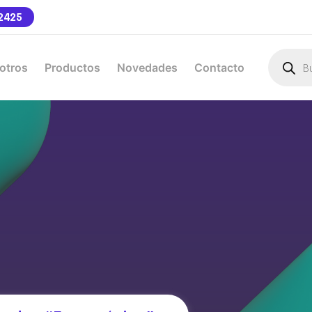
2425
otros
Productos
Novedades
Contacto