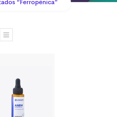
tados “ferropénica”