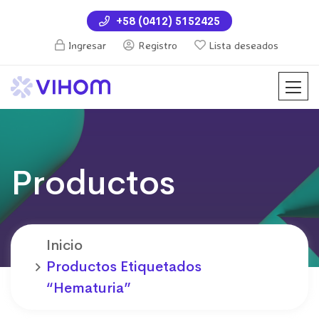
+58 (0412) 5152425
Ingresar
Registro
Lista deseados
Productos
Inicio
Productos Etiquetados
“hematuria”