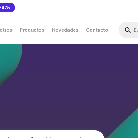
2425
otros
Productos
Novedades
Contacto