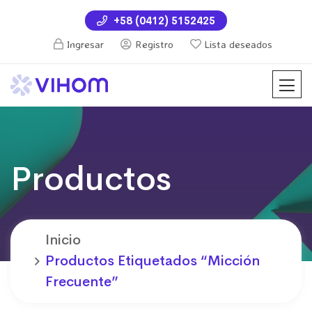
+58 (0412) 5152425
Ingresar
Registro
Lista deseados
Productos
Inicio
Productos Etiquetados “micción
Frecuente”