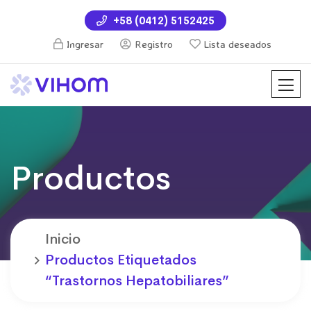
+58 (0412) 5152425
Ingresar
Registro
Lista deseados
Productos
Inicio
Productos Etiquetados
“trastornos Hepatobiliares”