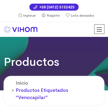
+58 (0412) 5152425
Ingresar
Registro
Lista deseados
Productos
Inicio
Productos Etiquetados
“venocapilar”