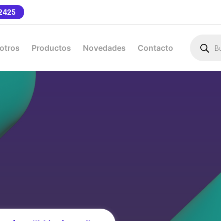
2425
otros
Productos
Novedades
Contacto