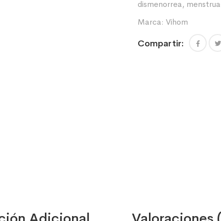
dismenorrea
,
menstrua
Marca:
Vihom
Compartir:
ción Adicional
Valoraciones 