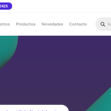
2425
otros
Productos
Novedades
Contacto